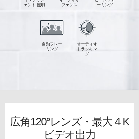
ェント 照明
フェンス
ーミング
自動フレー
オーディオ
ミング
トラッキン
グ
広角120°レンズ・最大４K
ビデオ出力