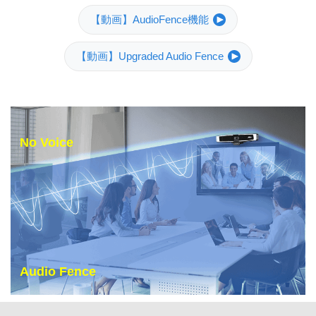
【動画】AudioFence機能
【動画】Upgraded Audio Fence
No Voice
Audio Fence