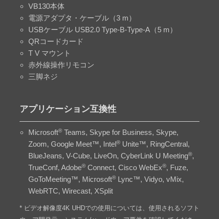
VB130本体
電源アダプタ・ケーブル（3 m）
USBケーブル USB2.0 Type-B-Type-A（5 m）
QRコードカード
T V マウント
赤外線操作リモコン
三脚ネジ
アプリケーション互換性
®
Microsoft
Teams, Skype for Business, Skype,
®
Zoom, Google Meet™, Intel
Unite™, RingCentral,
®
BlueJeans, V-Cube, LiveOn, CyberLink U Meeting
,
®
®
TrueConf, Adobe
Connect, Cisco WebEx
, Fuze,
®
GoToMeeting™, Microsoft
Lync™, Vidyo, vMix,
WebRTC, Wirecast, XSplit
* ビデオ解像度4K UHDでの使用については、使用されるソフト