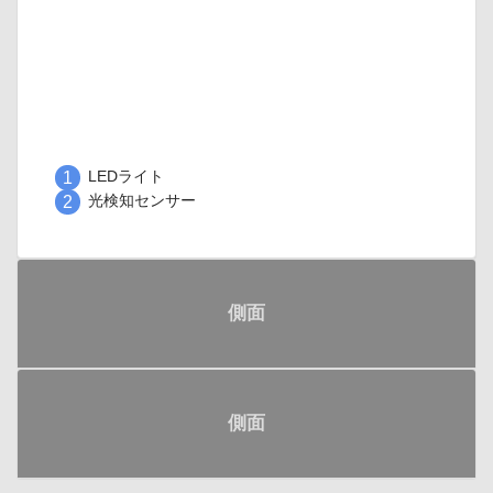
1
LEDライト
2
光検知センサー
側面
側面