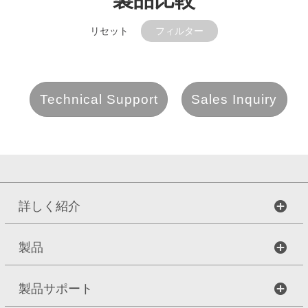
リセット
フィルター
製品モデル
Technical Support
Sales Inquiry
詳しく紹介
部屋サイズ
製品
音声追跡
音声収音範囲
製品サポート
デュアルレンズカメラ